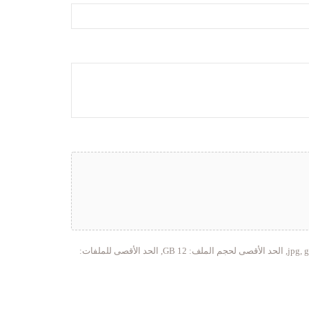
أنواع الملفات المقبولة: jpg, gif, png, pdf, الحد الأقصى لحجم الملف: 12 GB, الحد الأقصى للملفات: