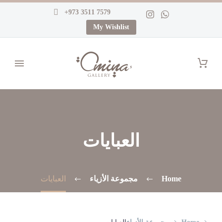
+973 3511 7579
My Wishlist
العبايات
Home
مجموعة الأزياء
العبايات