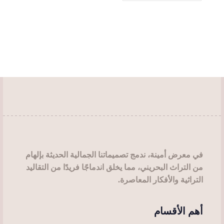
الخيارات
الخيارات
من
الأشكال
على
على
الأشكال
المختلفة
صفحة
صفحة
المختلفة
لهذا
المنتج
المنتج
لهذا
المنتج.
المنتج.
يمكن
يمكن
اختيار
اختيار
الخيارات
الخيارات
على
على
صفحة
صفحة
المنتج
المنتج
في معرض أمينة، ندمج تصميماتنا الجمالية الحديثة بإلهام
من التراث البحريني، مما يخلق اندماجًا فريدًا من التقاليد
التراثية والأفكار المعاصرة.
أهم الأقسام