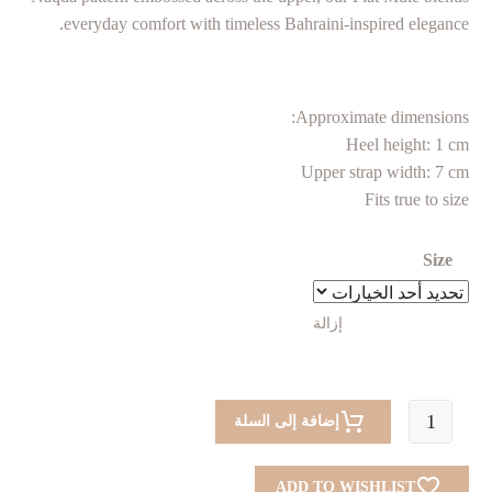
everyday comfort with timeless Bahraini-inspired elegance.
Approximate dimensions:
Heel height: 1 cm
Upper strap width: 7 cm
Fits true to size
Size
إزالة
كمية
إضافة إلى السلة
Flat
Mules
ADD TO WISHLIST