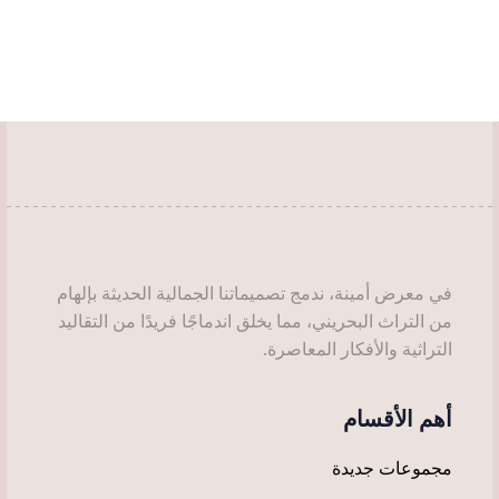
لهذا
لهذا
المنتج.
المنتج.
يمكن
يمكن
اختيار
اختيار
الخيارات
الخيارات
على
على
صفحة
صفحة
المنتج
المنتج
في معرض أمينة، ندمج تصميماتنا الجمالية الحديثة بإلهام
من التراث البحريني، مما يخلق اندماجًا فريدًا من التقاليد
التراثية والأفكار المعاصرة.
أهم الأقسام
مجموعات جديدة