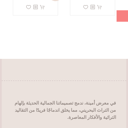
اختيار
المنتج.
هناك
هناك
الخيارات
يمكن
العديد
العديد
على
اختيار
من
من
صفحة
الخيارات
الأشكال
الأشكال
المنتج
على
المختلفة
المختلفة
صفحة
لهذا
لهذا
المنتج
المنتج.
المنتج.
يمكن
يمكن
اختيار
اختيار
الخيارات
الخيارات
على
على
صفحة
صفحة
المنتج
المنتج
في معرض أمينة، ندمج تصميماتنا الجمالية الحديثة بإلهام
من التراث البحريني، مما يخلق اندماجًا فريدًا من التقاليد
التراثية والأفكار المعاصرة.