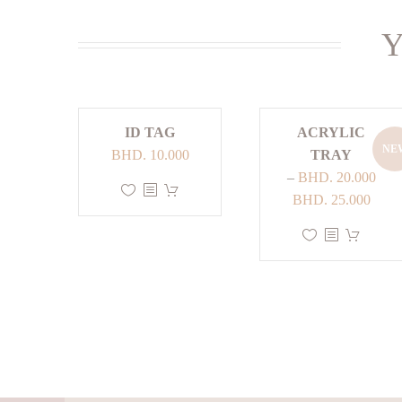
Y
ID TAG
ACRYLIC
NE
BHD.
10.000
TRAY
–
BHD.
20.000
هناك
نطاق
BHD.
25.000
العديد
السعر:
هناك
من
من
العديد
الأشكال
من
المختلفة
خلال
الأشكال
لهذا
المختلفة
المنتج.
لهذا
يمكن
المنتج.
اختيار
يمكن
الخيارات