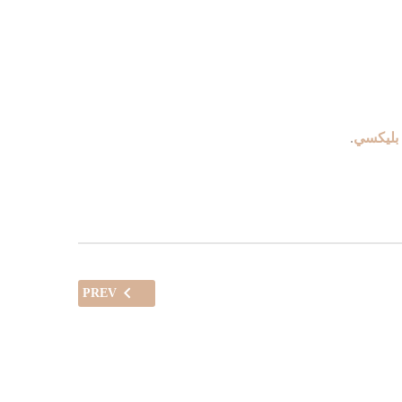
بليكسي
.
PREV