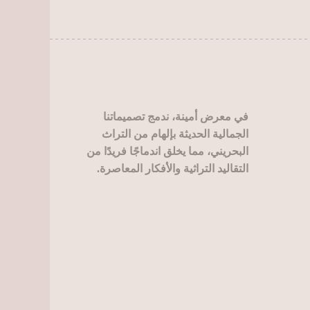
اختيار
على
الخيارات
صفحة
على
المنتج
صفحة
المنتج
في معرض أمينة، ندمج تصميماتنا
الجمالية الحديثة بإلهام من التراث
البحريني، مما يخلق اندماجًا فريدًا من
التقاليد التراثية والأفكار المعاصرة.