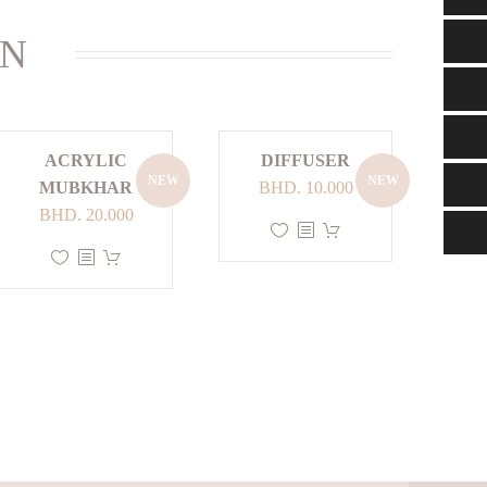
IN
ACRYLIC
DIFFUSER
NEW
NEW
MUBKHAR
BHD.
10.000
BHD.
20.000
هناك
العديد
من
الأشكال
المختلفة
لهذا
المنتج.
يمكن
اختيار