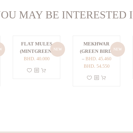
OU MAY BE INTERESTED 
FLAT MULES
MEKHWAR
W
NEW
NEW
(MINTGREEN)
(GREEN BIRD)
BHD.
40.000
–
BHD.
45.460
نطاق
BHD.
54.550
هناك
السعر:
هناك
العديد
من
العديد
من
من
الأشكال
خلال
الأشكال
المختلفة
المختلفة
لهذا
لهذا
المنتج.
المنتج.
يمكن
يمكن
اختيار