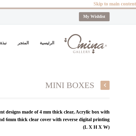
Skip to main content
My Wishlist
الرئيسية
المتجر
نبذة
MINI BOXES
ent designs made of 4 mm thick clear, Acrylic box with
nd 6mm thick clear cover with reverse digital printing.
(L X H X W)