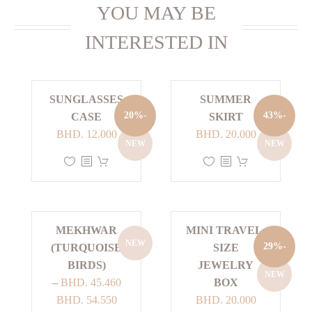
YOU MAY BE
INTERESTED IN
SUNGLASSES
SUMMER
-20%
-43%
CASE
SKIRT
السعر
السعر
السعر
السعر
BHD.
12.000
BHD.
20.000
NEW
NEW
الأصلي
الحالي
الأصلي
الحالي
هناك
هناك
هو:
هو:
هو:
هو:
العديد
العديد
BHD. 12.000.
BHD. 15.000.
BHD. 20.000.
BHD. 35.000.
من
من
الأشكال
الأشكال
MEKHWAR
MINI TRAVEL-
المختلفة
المختلفة
NEW
-29%
(TURQUOISE
SIZE
لهذا
لهذا
BIRDS)
JEWELRY
المنتج.
المنتج.
NEW
–
BHD.
45.460
BOX
يمكن
يمكن
السعر
السعر
نطاق
BHD.
54.550
BHD.
20.000
اختيار
اختيار